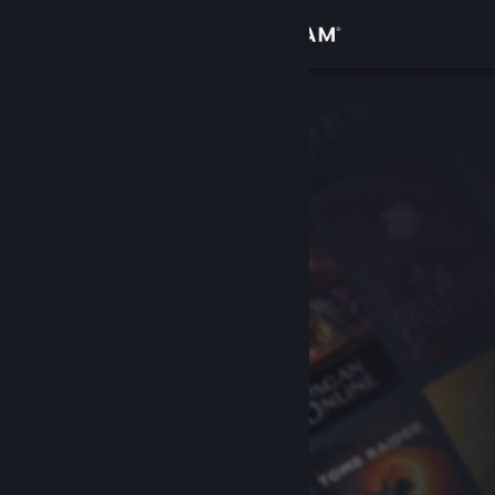
Iniciar sessão
Loja
Comunidade
Sobre
Suporte
Alterar idioma
Baixe o aplicativo móvel do Steam
Ver versão para computadores