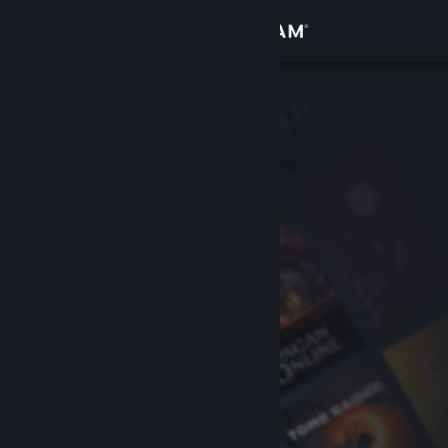
Iniciar sessão
Loja
Comunidade
Sobre
Suporte
Alterar idioma
Baixe o aplicativo móvel do Steam
Ver versão para computadores