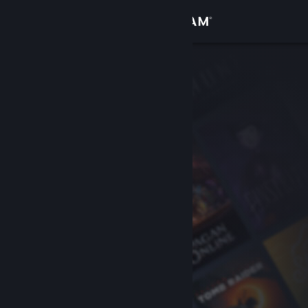
Iniciar sessão
Loja
Comunidade
Sobre
Suporte
Alterar idioma
Baixe o aplicativo móvel do Steam
Ver versão para computadores