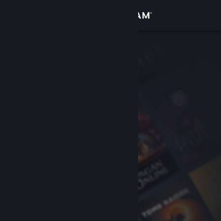
Iniciar sessão
Loja
Comunidade
Sobre
Suporte
Alterar idioma
Baixe o aplicativo móvel do Steam
Ver versão para computadores