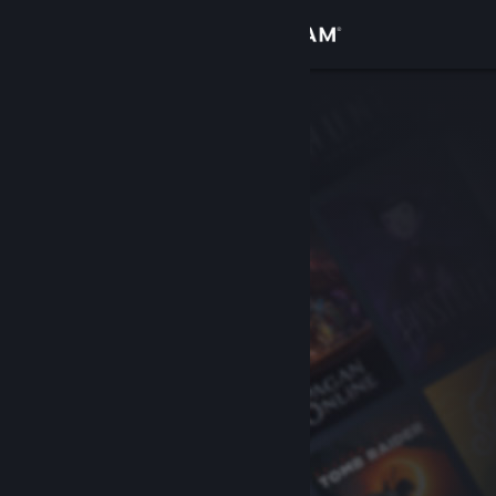
Iniciar sessão
Loja
Comunidade
Sobre
Suporte
Alterar idioma
Baixe o aplicativo móvel do Steam
Ver versão para computadores