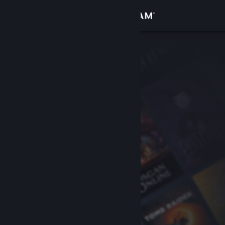
Iniciar sessão
Loja
Comunidade
Sobre
Suporte
Alterar idioma
Baixe o aplicativo móvel do Steam
Ver versão para computadores