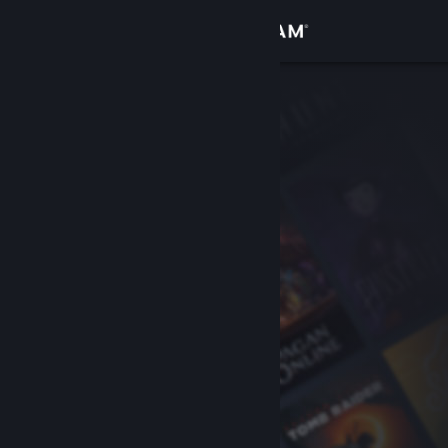
Iniciar sessão
Loja
Comunidade
Sobre
Suporte
Alterar idioma
Baixe o aplicativo móvel do Steam
Ver versão para computadores