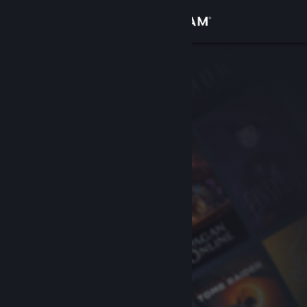
Iniciar sessão
Loja
Comunidade
Sobre
Suporte
Alterar idioma
Baixe o aplicativo móvel do Steam
Ver versão para computadores