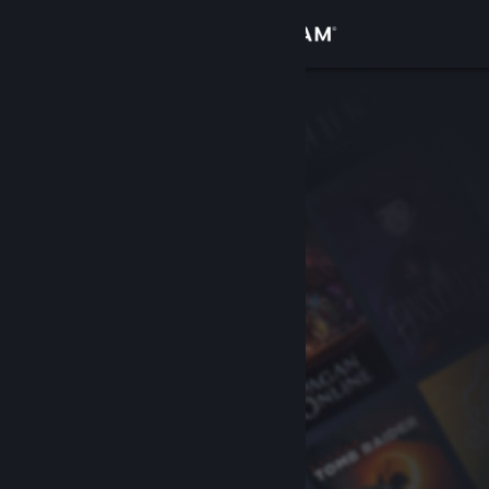
Iniciar sessão
Loja
Comunidade
Sobre
Suporte
Alterar idioma
Baixe o aplicativo móvel do Steam
Ver versão para computadores