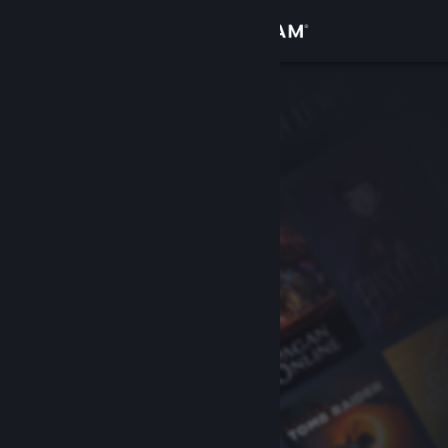
Iniciar sessão
Loja
Comunidade
Sobre
Suporte
Alterar idioma
Baixe o aplicativo móvel do Steam
Ver versão para computadores