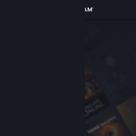
Iniciar sessão
Loja
Comunidade
Sobre
Suporte
Alterar idioma
Baixe o aplicativo móvel do Steam
Ver versão para computadores