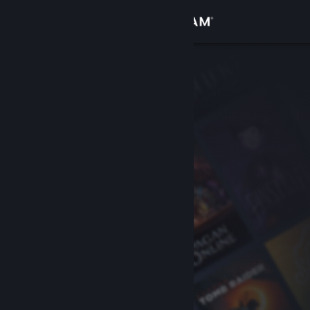
Iniciar sessão
Loja
Comunidade
Sobre
Suporte
Alterar idioma
Baixe o aplicativo móvel do Steam
Ver versão para computadores