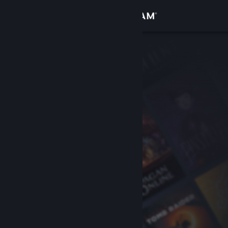
Iniciar sessão
Loja
Comunidade
Sobre
Suporte
Alterar idioma
Baixe o aplicativo móvel do Steam
Ver versão para computadores