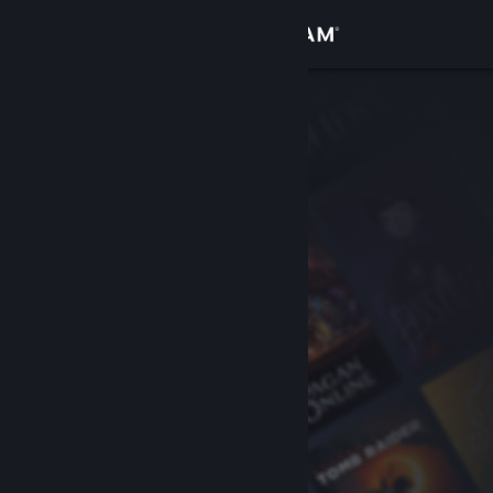
Iniciar sessão
Loja
Comunidade
Sobre
Suporte
Alterar idioma
Baixe o aplicativo móvel do Steam
Ver versão para computadores