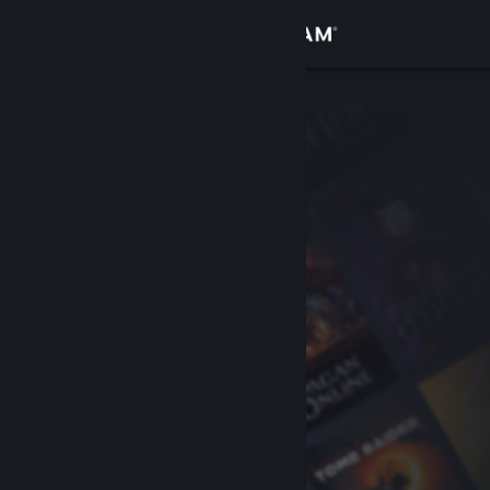
Iniciar sessão
Loja
Comunidade
Sobre
Suporte
Alterar idioma
Baixe o aplicativo móvel do Steam
Ver versão para computadores