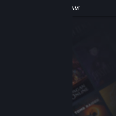
Iniciar sessão
Loja
Comunidade
Sobre
Suporte
Alterar idioma
Baixe o aplicativo móvel do Steam
Ver versão para computadores