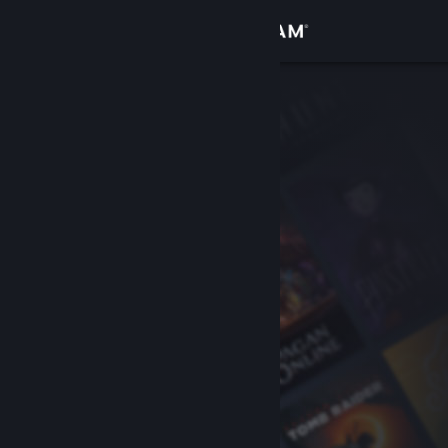
Iniciar sessão
Loja
Comunidade
Sobre
Suporte
Alterar idioma
Baixe o aplicativo móvel do Steam
Ver versão para computadores