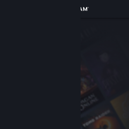
Iniciar sessão
Loja
Comunidade
Sobre
Suporte
Alterar idioma
Baixe o aplicativo móvel do Steam
Ver versão para computadores