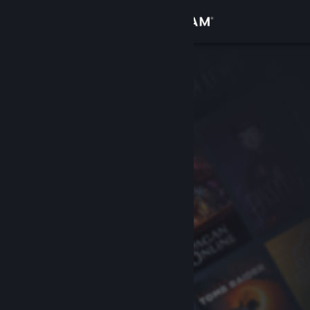
Iniciar sessão
Loja
Comunidade
Sobre
Suporte
Alterar idioma
Baixe o aplicativo móvel do Steam
Ver versão para computadores