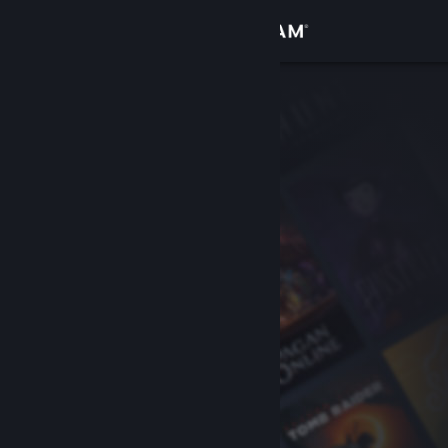
Iniciar sessão
Loja
Comunidade
Sobre
Suporte
Alterar idioma
Baixe o aplicativo móvel do Steam
Ver versão para computadores