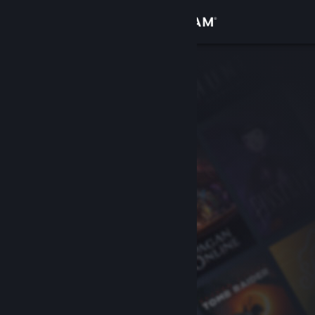
Iniciar sessão
Loja
Comunidade
Sobre
Suporte
Alterar idioma
Baixe o aplicativo móvel do Steam
Ver versão para computadores