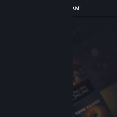
Iniciar sessão
Loja
Comunidade
Sobre
Suporte
Alterar idioma
Baixe o aplicativo móvel do Steam
Ver versão para computadores