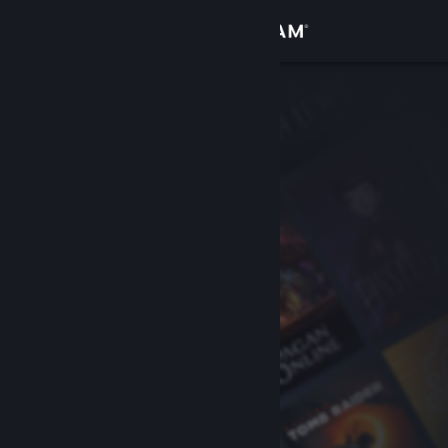
Iniciar sessão
Loja
Comunidade
Sobre
Suporte
Alterar idioma
Baixe o aplicativo móvel do Steam
Ver versão para computadores