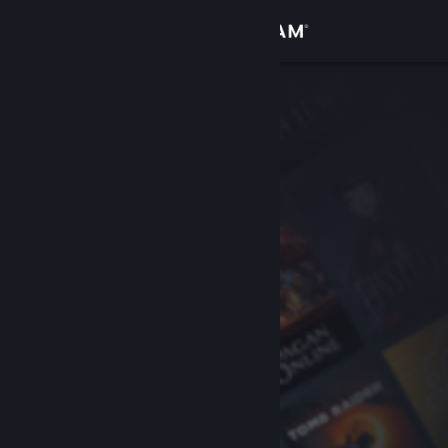
Iniciar sessão
Loja
Comunidade
Sobre
Suporte
Alterar idioma
Baixe o aplicativo móvel do Steam
Ver versão para computadores