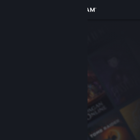
Iniciar sessão
Loja
Comunidade
Sobre
Suporte
Alterar idioma
Baixe o aplicativo móvel do Steam
Ver versão para computadores