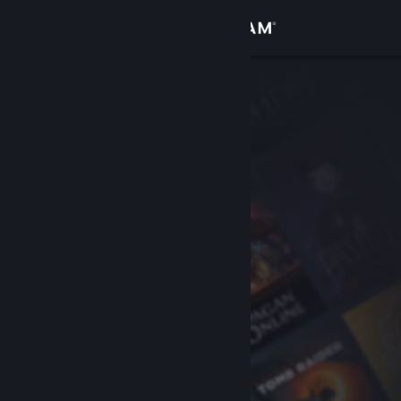
Iniciar sessão
Loja
Comunidade
Sobre
Suporte
Alterar idioma
Baixe o aplicativo móvel do Steam
Ver versão para computadores