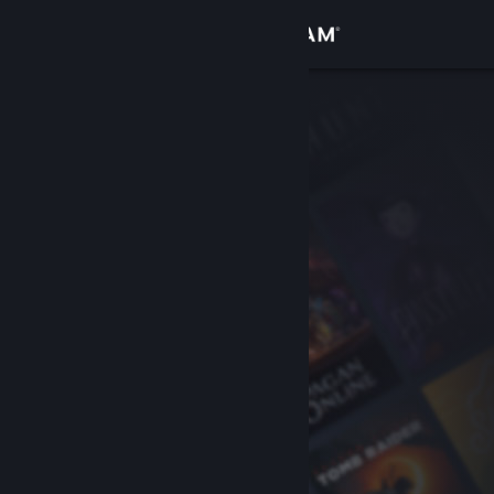
Iniciar sessão
Loja
Comunidade
Sobre
Suporte
Alterar idioma
Baixe o aplicativo móvel do Steam
Ver versão para computadores