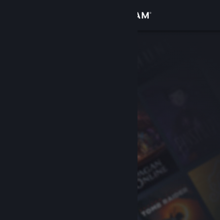
Iniciar sessão
Loja
Comunidade
Sobre
Suporte
Alterar idioma
Baixe o aplicativo móvel do Steam
Ver versão para computadores