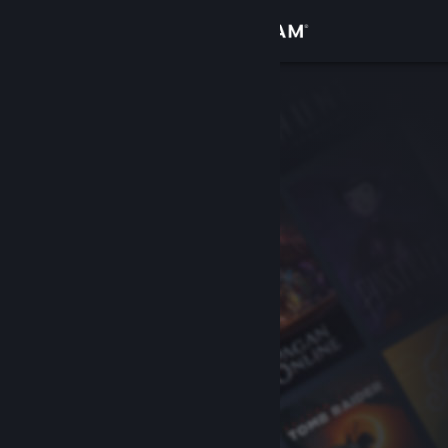
Iniciar sessão
Loja
Comunidade
Sobre
Suporte
Alterar idioma
Baixe o aplicativo móvel do Steam
Ver versão para computadores