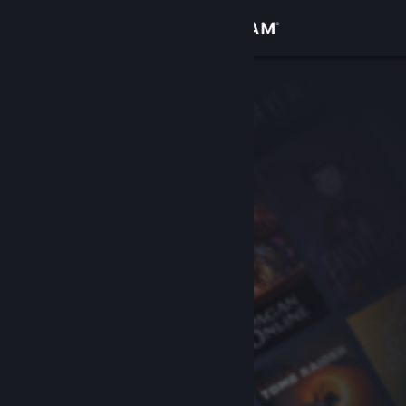
Iniciar sessão
Loja
Comunidade
Sobre
Suporte
Alterar idioma
Baixe o aplicativo móvel do Steam
Ver versão para computadores