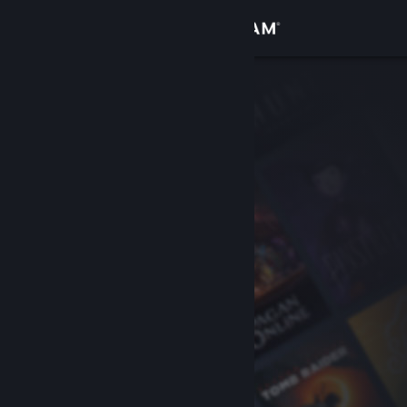
Iniciar sessão
Loja
Comunidade
Sobre
Suporte
Alterar idioma
Baixe o aplicativo móvel do Steam
Ver versão para computadores