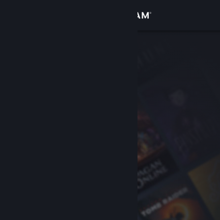
Iniciar sessão
Loja
Comunidade
Sobre
Suporte
Alterar idioma
Baixe o aplicativo móvel do Steam
Ver versão para computadores