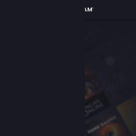
Iniciar sessão
Loja
Comunidade
Sobre
Suporte
Alterar idioma
Baixe o aplicativo móvel do Steam
Ver versão para computadores