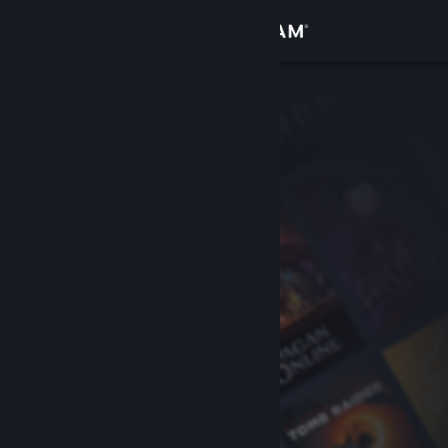
Iniciar sessão
Loja
Comunidade
Sobre
Suporte
Alterar idioma
Baixe o aplicativo móvel do Steam
Ver versão para computadores