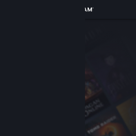
Iniciar sessão
Loja
Comunidade
Sobre
Suporte
Alterar idioma
Baixe o aplicativo móvel do Steam
Ver versão para computadores