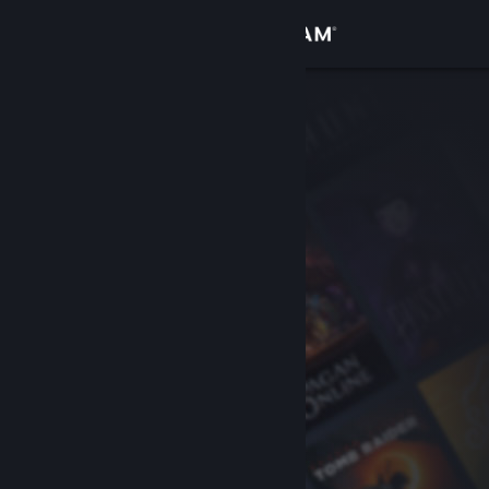
Iniciar sessão
Loja
Comunidade
Sobre
Suporte
Alterar idioma
Baixe o aplicativo móvel do Steam
Ver versão para computadores