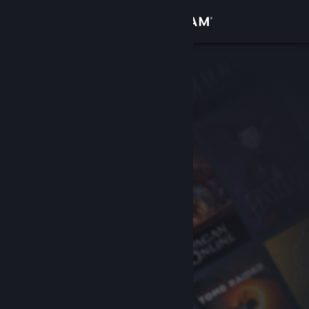
Iniciar sessão
Loja
Comunidade
Sobre
Suporte
Alterar idioma
Baixe o aplicativo móvel do Steam
Ver versão para computadores