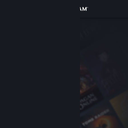
Iniciar sessão
Loja
Comunidade
Sobre
Suporte
Alterar idioma
Baixe o aplicativo móvel do Steam
Ver versão para computadores