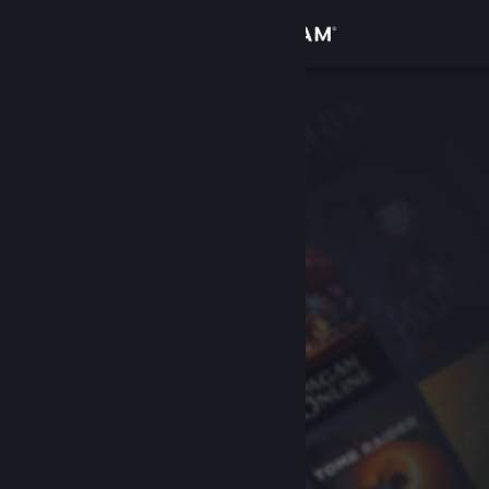
Iniciar sessão
Loja
Comunidade
Sobre
Suporte
Alterar idioma
Baixe o aplicativo móvel do Steam
Ver versão para computadores