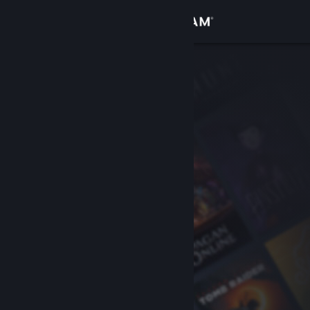
Iniciar sessão
Loja
Comunidade
Sobre
Suporte
Alterar idioma
Baixe o aplicativo móvel do Steam
Ver versão para computadores