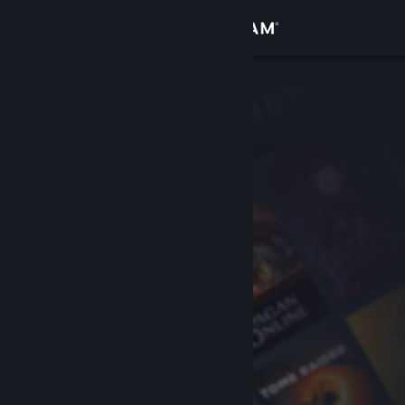
Iniciar sessão
Loja
Comunidade
Sobre
Suporte
Alterar idioma
Baixe o aplicativo móvel do Steam
Ver versão para computadores