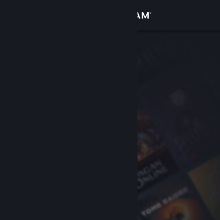
Iniciar sessão
Loja
Comunidade
Sobre
Suporte
Alterar idioma
Baixe o aplicativo móvel do Steam
Ver versão para computadores