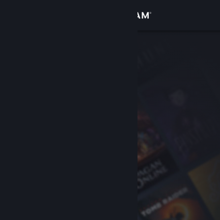
Iniciar sessão
Loja
Comunidade
Sobre
Suporte
Alterar idioma
Baixe o aplicativo móvel do Steam
Ver versão para computadores