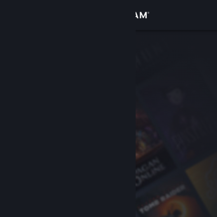
Iniciar sessão
Loja
Comunidade
Sobre
Suporte
Alterar idioma
Baixe o aplicativo móvel do Steam
Ver versão para computadores