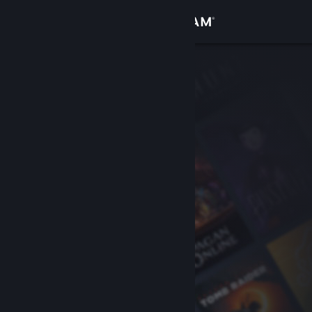
Iniciar sessão
Loja
Comunidade
Sobre
Suporte
Alterar idioma
Baixe o aplicativo móvel do Steam
Ver versão para computadores