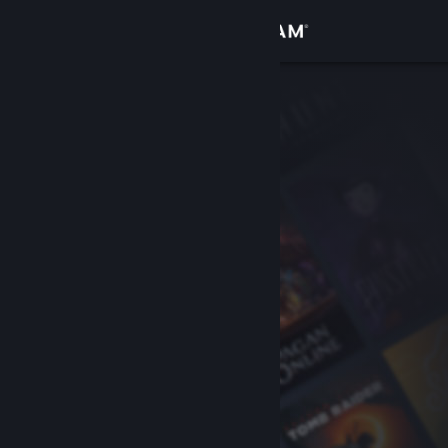
Iniciar sessão
Loja
Comunidade
Sobre
Suporte
Alterar idioma
Baixe o aplicativo móvel do Steam
Ver versão para computadores