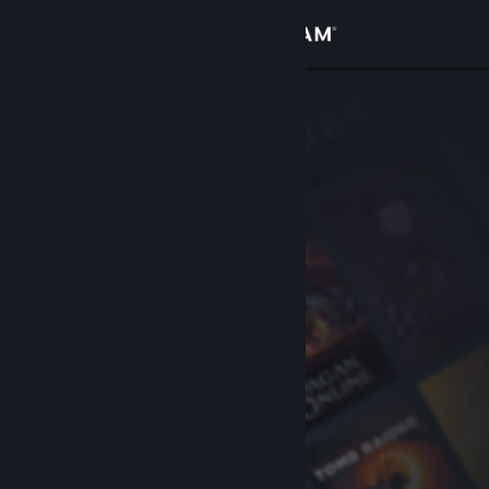
Iniciar sessão
Loja
Comunidade
Sobre
Suporte
Alterar idioma
Baixe o aplicativo móvel do Steam
Ver versão para computadores