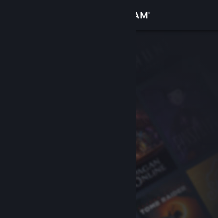
Iniciar sessão
Loja
Comunidade
Sobre
Suporte
Alterar idioma
Baixe o aplicativo móvel do Steam
Ver versão para computadores