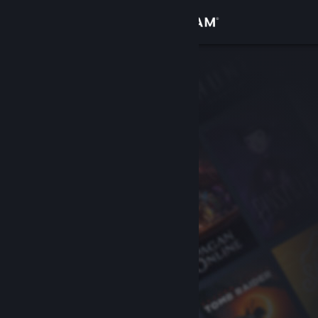
Iniciar sessão
Loja
Comunidade
Sobre
Suporte
Alterar idioma
Baixe o aplicativo móvel do Steam
Ver versão para computadores