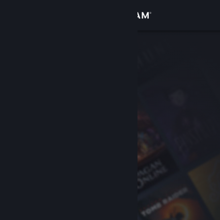
Iniciar sessão
Loja
Comunidade
Sobre
Suporte
Alterar idioma
Baixe o aplicativo móvel do Steam
Ver versão para computadores